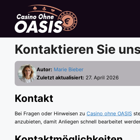
Zum
Inhalt
springen
Kontaktieren Sie un
Autor:
Marie Bieber
Zuletzt aktualisiert:
27. April 2026
Kontakt
Bei Fragen oder Hinweisen zu
Casino ohne OASIS
ste
anzubieten, damit Anliegen schnell bearbeitet werde
Kontaktmöglichkeiten