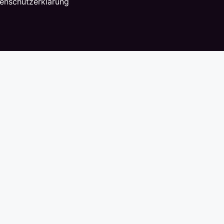
enschutzerklärung